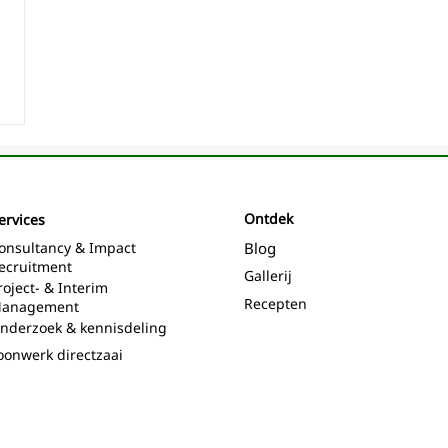
Ontdek
ervices
onsultancy & Impact
Blog
ecruitment
Gallerij
roject- & Interim
Recepten
anagement
nderzoek & kennisdeling
oonwerk directzaai
ring
ctief