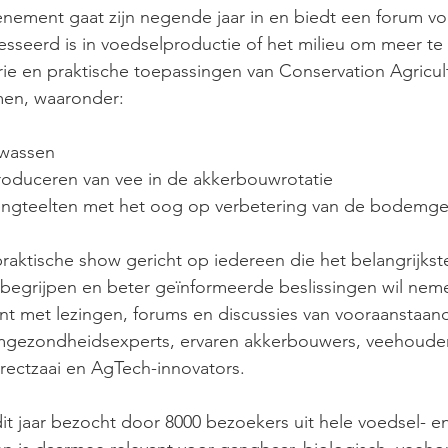
nement gaat zijn negende jaar in en biedt een forum vo
esseerd is in voedselproductie of het milieu om meer te
e en praktische toepassingen van Conservation Agricult
men, waaronder:
wassen
roduceren van vee in de akkerbouwrotatie
mengteelten met het oog op verbetering van de bodemg
raktische show gericht op iedereen die het belangrijkste
begrijpen en beter geïnformeerde beslissingen wil neme
 met lezingen, forums en discussies van vooraanstaan
mgezondheidsexperts, ervaren akkerbouwers, veehouder
rectzaai en AgTech-innovators.
t jaar bezocht door 8000 bezoekers uit hele voedsel- en