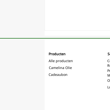
Producten
S
Alle producten
C
R
Camelina Olie
P
Cadeaubon
M
O
L
Internationale
kennis en erva
voor een nieuw
(boeren)perspe