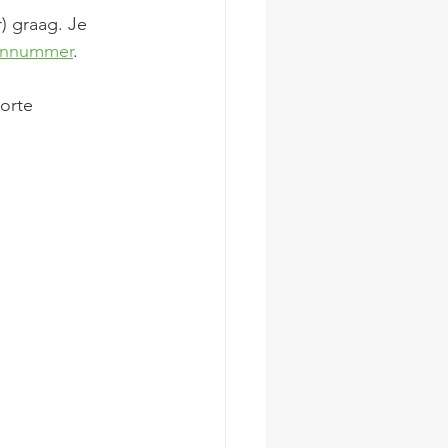
) graag. Je 
oonnummer
.    
orte 