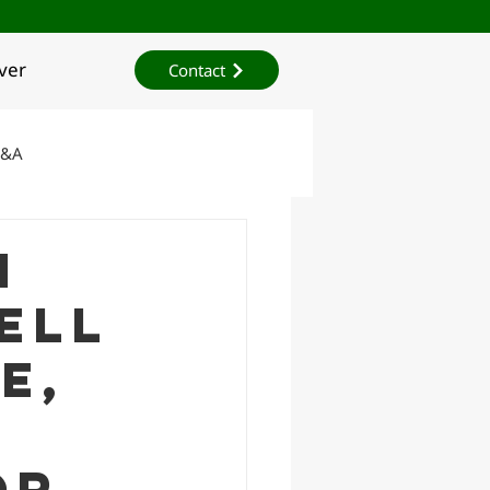
ver
Contact
Q&A
Onderzoek
n
ell
e,
or