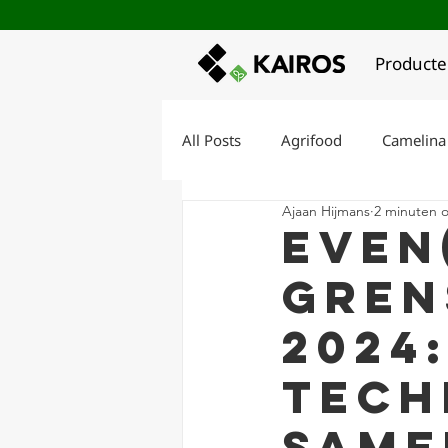
Product
All Posts
Agrifood
Camelina
Ajaan Hijmans
2 minuten o
Kairos Regeneratief Akkerland
Even
gren
Korte keten ontwikkeling
V
2024
Tech
Same