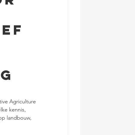
ief
ig
ive Agriculture 
lke kennis, 
op landbouw, 