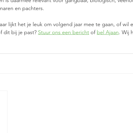
 is daarmee relevant voor gangbaar, biologisch, veehou
naren en pachters.
maar lijkt het je leuk om volgend jaar mee te gaan, of wil 
dit bij je past? 
Stuur ons een bericht
 of 
bel Ajaan
. Wij 