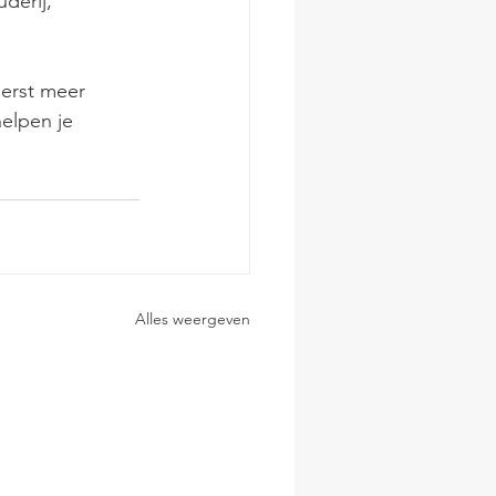
derij, 
eerst meer 
helpen je 
Alles weergeven