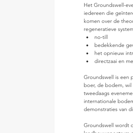
Het Groundswell-eve
iedereen die geïnter
komen over de theori
regeneratieve syste
no-till
bedekkende ge
het opnieuw int
directzaai en 
Groundswell is een p
boer, de bodem, wil 
tweedaags evenement
internationale bode
demonstraties van di
Groundswell wordt di