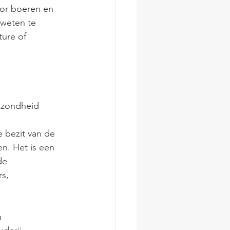
or boeren en 
 weten te 
ure of 
ezondheid
 bezit van de 
n. Het is een 
de 
s, 
 