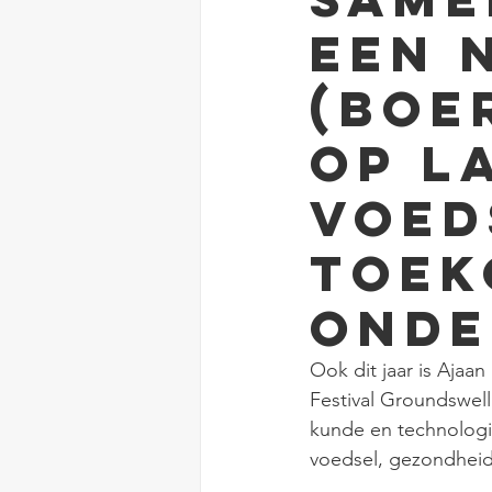
een 
(boe
op l
voed
toek
onde
Ook dit jaar is Ajaa
Festival Groundswell
kunde en technologi
voedsel, gezondhei