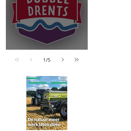
Ontdek onze Camelina olie en het Houten Huisje op
Platform Dubbeldrents
1
/
5