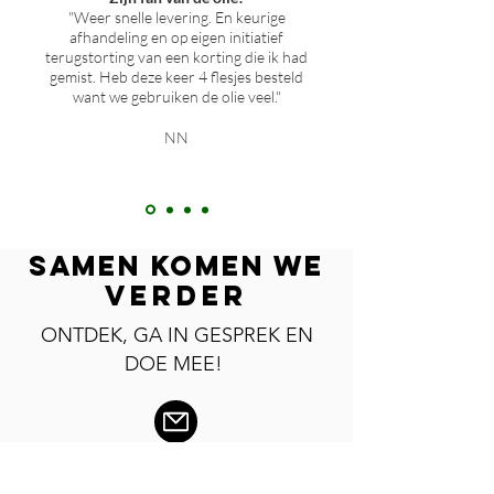
"Weer snelle levering. En keurige
afhandeling en op eigen initiatief
terugstorting van een korting die ik had
gemist. Heb deze keer 4 flesjes besteld
want we gebruiken de olie veel."
NN
samen komEN we
VERDEr
ONTDEK, GA IN GESPREK EN
DOE MEE!