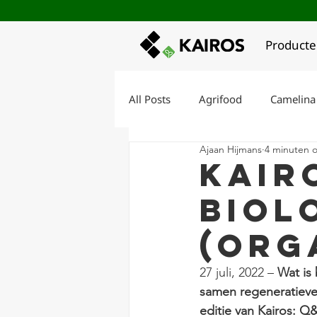
Product
All Posts
Agrifood
Camelina
Ajaan Hijmans
4 minuten o
Kairos Regeneratief Akkerland
Kair
biol
Korte keten ontwikkeling
V
(Org
27 juli, 2022 – 
Wat is
samen regeneratieve
editie van Kairos: Q