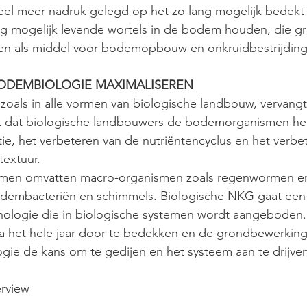
veel meer nadruk gelegd op het zo lang mogelijk bedekt
g mogelijk levende wortels in de bodem houden, die g
ngen als middel voor bodemopbouw en onkruidbestrijding
BODEMBIOLOGIE MAXIMALISEREN
zoals in alle vormen van biologische landbouw, vervangt
t dat biologische landbouwers de bodemorganismen het
atie, het verbeteren van de nutriëntencyclus en het verbe
textuur.
en omvatten macro-organismen zoals regenwormen en
dembacteriën en schimmels. Biologische NKG gaat een 
nologie die in biologische systemen wordt aangeboden.
 het hele jaar door te bedekken en de grondbewerking
gie de kans om te gedijen en het systeem aan te drijven
erview