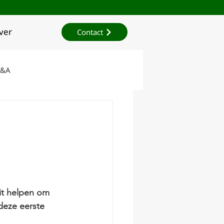
ver
Contact
Q&A
Onderzoek
it helpen om 
deze eerste 