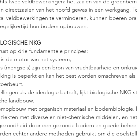
ts twee veldbewerkingen: het zaaien van de groenbeme
 en directzaaien van het hoofd gewas in één werkgang. To
tal veldbewerkingen te verminderen, kunnen boeren bran
 tegelijkertijd hun bodem opbouwen.
OLOGISCHE NKG
ust op drie fundamentele principes:
e is de motor van het systeem;
rs (mengsels) zijn een bron van vruchtbaarheid en onkrui
rking is beperkt en kan het best worden omschreven als 
toerbeurt.
llingen als de ideologie betreft, lijkt biologische NKG s
che landbouw.
mopbouw met organisch materiaal en bodembiologie, b
 ziekten met diverse en niet-chemische middelen, en het
gezondheid door een gezonde bodem en goede beheer pr
den echter andere methoden gebruikt om die doelstell