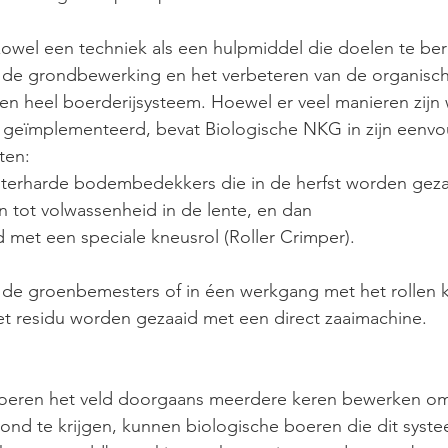
owel een techniek als een hulpmiddel die doelen te bere
 de grondbewerking en het verbeteren van de organische
en heel boerderijsysteem. Hoewel er veel manieren zijn
geïmplementeerd, bevat Biologische NKG in zijn eenvo
ten:
 winterharde bodembedekkers die in de herfst worden geza
ren tot volwassenheid in de lente, en dan
d met een speciale kneusrol (Roller Crimper).
n de groenbemesters of in éen werkgang met het rollen 
t residu worden gezaaid met een direct zaaimachine. 
 boeren het veld doorgaans meerdere keren bewerken om
ond te krijgen, kunnen biologische boeren die dit syst