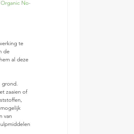
e Organic No-
erking te 
n de 
hem al deze 
 grond. 
t zaaien of 
tstoffen, 
mogelijk 
n van 
hulpmiddelen 