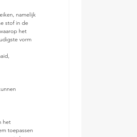
iken, namelijk 
 stof in de 
 waarop het 
udigste vorm 
aid,
kunnen 
 het 
eem toepassen 