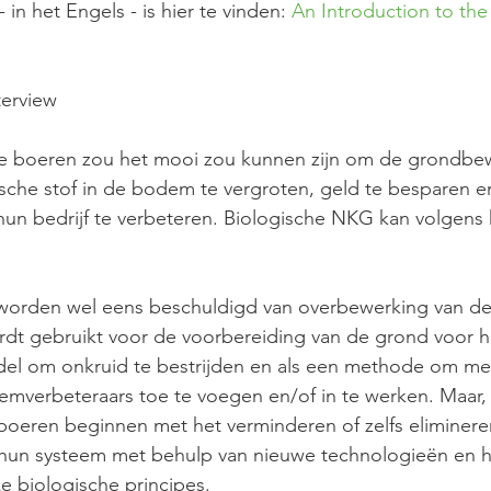
- in het Engels - is hier te vinden: 
An Introduction to th
terview
he boeren zou het mooi zou kunnen zijn om de grondbew
sche stof in de bodem te vergroten, geld te besparen e
un bedrijf te verbeteren. Biologische NKG kan volgens 
worden wel eens beschuldigd van overbewerking van de
t gebruikt voor de voorbereiding van de grond voor he
del om onkruid te bestrijden en als een methode om mes
mverbeteraars toe te voegen en/of in te werken. Maar, 
boeren beginnen met het verminderen of zelfs eliminere
hun systeem met behulp van nieuwe technologieën en 
ke biologische principes.