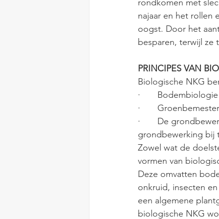
rondkomen met slech
najaar en het rollen
oogst. Door het aan
besparen, terwijl ze
PRINCIPES VAN BI
Biologische NKG ber
·       Bodembiologi
·       Groenbemeste
·       De grondbewe
grondbewerking bij 
Zowel wat de doelste
vormen van biologis
Deze omvatten bode
onkruid, insecten en
een algemene plant
biologische NKG wor