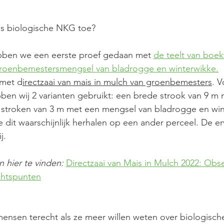
os biologische NKG toe? 
ebben we een eerste proef gedaan met 
de teelt van boek
groenbemestersmengsel van bladrogge en winterwikke.
 
 met d
irectzaai van mais in mulch van groenbemesters
. V
en wij 2 varianten gebruikt: een brede strook van 9 m
 stroken van 3 m met een mengsel van bladrogge en win
 dit waarschijnlijk herhalen op een ander perceel. De er
j. 
n hier te vinden: 
Directzaai van Mais in Mulch 2022: Obse
chtspunten
ensen terecht als ze meer willen weten over biologisc