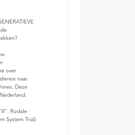
REGENERATIEVE 
de 
dekken? 
w. 
n 
ie over 
diereis naar 
hines. Deze 
 Nederland. 
ll". Rodale 
rm System Trial) 