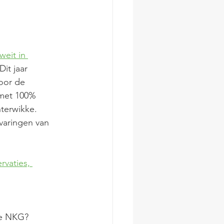
weit in 
 Dit jaar 
oor de 
 met 100% 
terwikke. 
varingen van 
rvaties, 
he NKG? 