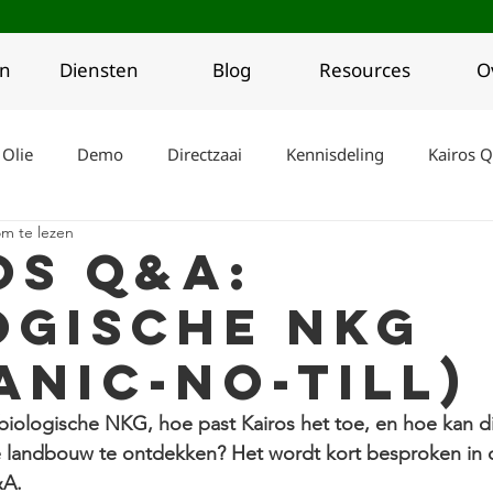
en
Diensten
Blog
Resources
O
 Olie
Demo
Directzaai
Kennisdeling
Kairos 
m te lezen
Kairos People
Projecten
Events
Recepten
os Q&A:
ogische NKG
oeding
Landbouw
anic-no-till)
 biologische NKG, hoe past Kairos het toe, en hoe kan d
 landbouw te ontdekken? Het wordt kort besproken in 
&A.