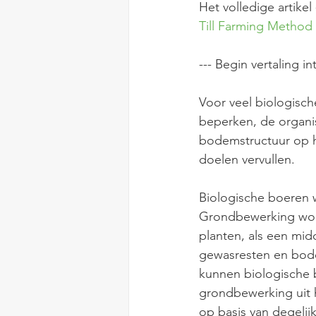
Het volledige artikel 
Till Farming Method
--- Begin vertaling in
V
oor veel biologisc
beperken, de organi
bodemstructuur op h
doelen vervullen.
Biologische boeren 
Grondbewerking word
planten, als een mid
gewasresten en bode
kunnen biologische 
grondbewerking uit 
op basis van degelij