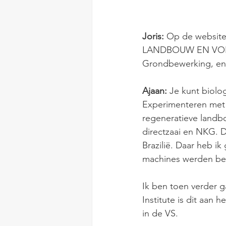
Joris:
 Op de websit
LANDBOUW EN VOEDS
Grondbewerking, en 
Ajaan:
 Je kunt biolo
Experimenteren met 
regeneratieve landbo
directzaai en NKG. D
Brazilië. Daar heb i
machines werden bep
Ik ben toen verder 
Institute is dit aan 
in de VS. 