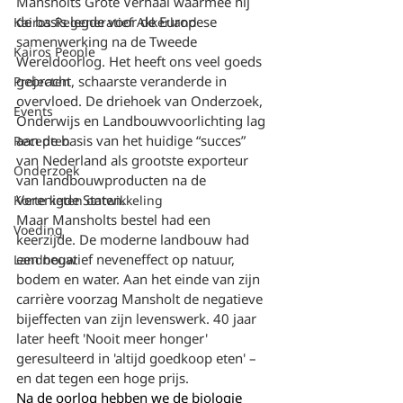
Mansholts Grote Verhaal waarmee hij 
de basis legde voor de Europese 
Kairos Regeneratief Akkerland
samenwerking na de Tweede 
Kairos People
Wereldoorlog. Het heeft ons veel goeds 
gebracht, schaarste veranderde in 
Projecten
overvloed. De driehoek van Onderzoek, 
Events
Onderwijs en Landbouwvoorlichting lag 
aan de basis van het huidige “succes” 
Recepten
van Nederland als grootste exporteur 
Onderzoek
van landbouwproducten na de 
Verenigde Staten.
Korte keten ontwikkeling
Maar Mansholts bestel had een 
Voeding
keerzijde. De moderne landbouw had 
een negatief neveneffect op natuur, 
Landbouw
bodem en water. Aan het einde van zijn 
carrière voorzag Mansholt de negatieve 
bijeffecten van zijn levenswerk. 40 jaar 
later heeft 'Nooit meer honger' 
geresulteerd in 'altijd goedkoop eten' – 
en dat tegen een hoge prijs.
Na de oorlog hebben we de biologie 