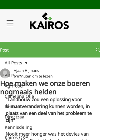
Post
All Posts
Ajaan Hijmans
All Posts
6 minuten om te lezen
Hoe maken we onze boeren
Agrifood
nogmaals helden
Camelina Olie
"Landbouw zou een oplossing voor 
klimaatverandering kunnen worden, in 
Demo
plaats van een deel van het probleem te 
Directzaai
zijn"
Kennisdeling
Nooit meer honger was het devies van 
Kairos Q&A